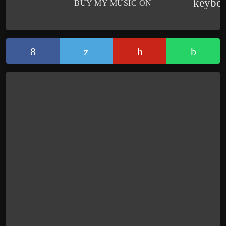
keybo
BUY MY MUSIC ON