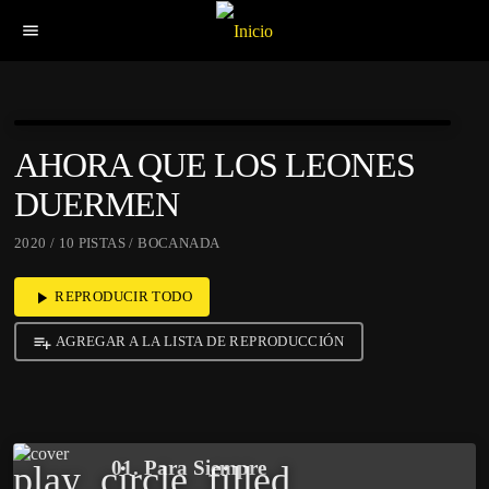
menu
AHORA QUE LOS LEONES
DUERMEN
2020 / 10 PISTAS / BOCANADA
REPRODUCIR TODO
play_arrow
AGREGAR A LA LISTA DE REPRODUCCIÓN
playlist_add
01. Para Siempre
play_circle_filled