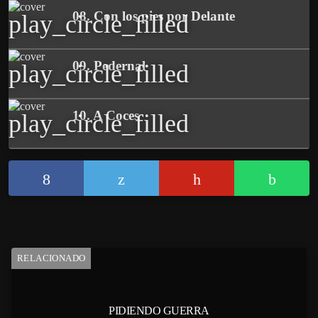
08. Con los pies por Delante
play_circle_filled
09. Pedernal
play_circle_filled
10. A Coces
play_circle_filled
RELACIONADO
PIDIENDO GUERRA